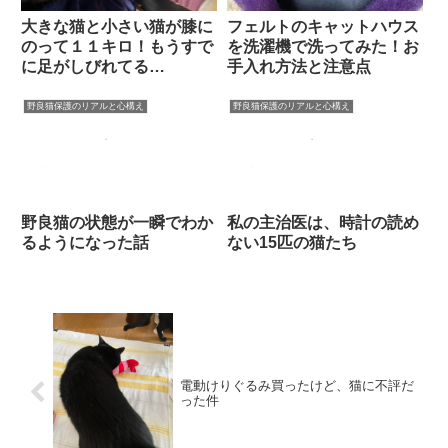
大きな猫と小さい猫が膝に
フェルトのキャットハウス
のって１１キロ！もうすで
を洗濯機で洗ってみた！お
に足がしびれてる…
手入れ方法と注意点
野良猫保護のリアルと心構え
野良猫保護のリアルと心構え
野良猫の状態が一瞬でわか
私の主治医は、時計の読め
るようになった話
ない15匹の猫たち
電動けりぐるみ買ったけど、猫に不評だ
った件