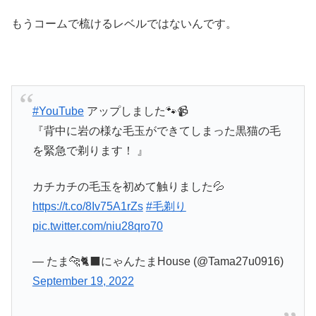
もうコームで梳けるレベルではないんです。
#YouTube
アップしました🐾📹
『背中に岩の様な毛玉ができてしまった黒猫の毛
を緊急で剃ります！ 』
カチカチの毛玉を初めて触りました💦
https://t.co/8Iv75A1rZs
#毛剃り
pic.twitter.com/niu28qro70
— たま🐆🐈‍⬛にゃんたまHouse (@Tama27u0916)
September 19, 2022