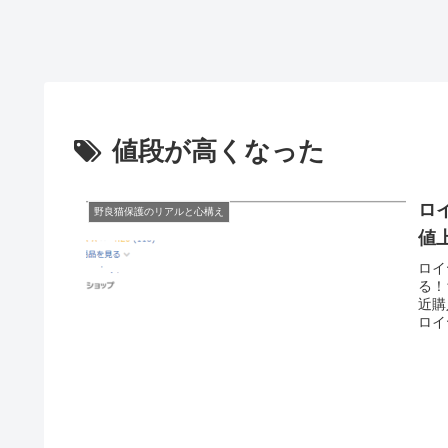
値段が高くなった
ロ
野良猫保護のリアルと心構え
値
ロイ
る！
近購
ロイ