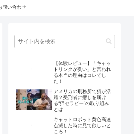
お問い合わせ
【体験レビュー】「キャッ
トリンクが臭い」と言われ
る本当の理由はコレでし
た！
アメリカの刑務所で猫が活
躍？受刑者に癒しを届け
る“猫セラピー”の取り組み
とは
キャットロボット黄色高速
点滅した時に見て欲しいと
ころ！