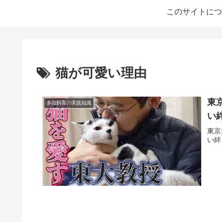
このサイトにつ
猫が可愛い理由
東
多頭飼育の実践知識
い
東京
い絆