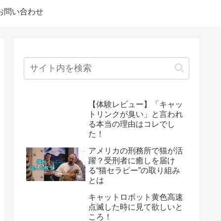
お問い合わせ
【体験レビュー】「キャッ
トリンクが臭い」と言われ
る本当の理由はコレでし
た！
アメリカの刑務所で猫が活
躍？受刑者に癒しを届け
る“猫セラピー”の取り組み
とは
キャットロボット黄色高速
点滅した時に見て欲しいと
ころ！