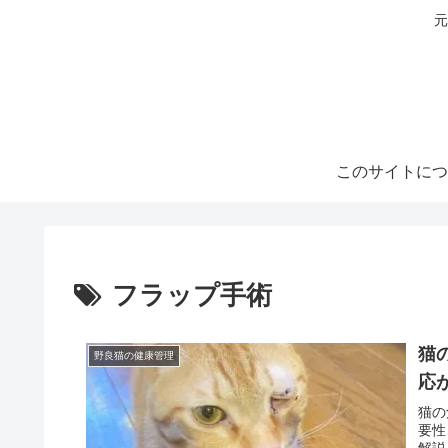
元
このサイトにつ
フラップ手術
猫
野良猫の健康管理
応
猫の
要性
解説