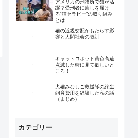
アメリカの刑務所で猫が活
躍？受刑者に癒しを届け
る“猫セラピー”の取り組み
とは
猫の近親交配がもたらす影
響と人間社会の教訓
キャットロボット黄色高速
点滅した時に見て欲しいと
ころ！
犬猫みなしご救援隊の終生
飼育費用を経験した私の話
（まじめ）
カテゴリー