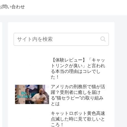
お問い合わせ
【体験レビュー】「キャッ
トリンクが臭い」と言われ
る本当の理由はコレでし
た！
アメリカの刑務所で猫が活
躍？受刑者に癒しを届け
る“猫セラピー”の取り組み
とは
キャットロボット黄色高速
点滅した時に見て欲しいと
ころ！