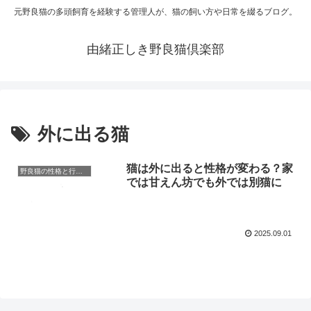
元野良猫の多頭飼育を経験する管理人が、猫の飼い方や日常を綴るブログ。
由緒正しき野良猫倶楽部
外に出る猫
猫は外に出ると性格が変わる？家
野良猫の性格と行動理解
では甘えん坊でも外では別猫に
2025.09.01