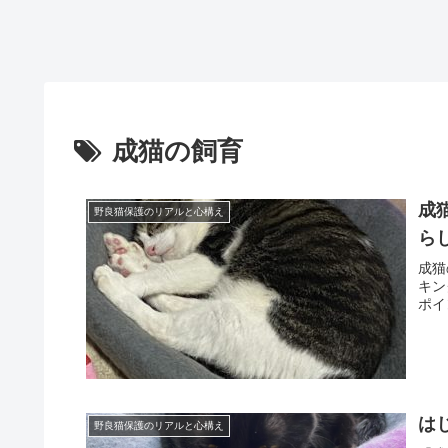
成猫の飼育
成
野良猫保護のリアルと心構え
ら
成猫
キン
ポイ
は
野良猫保護のリアルと心構え