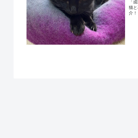
「成
猫と
介！