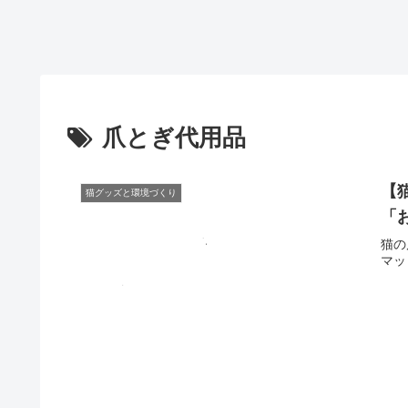
爪とぎ代用品
【
猫グッズと環境づくり
「
猫の
マッ