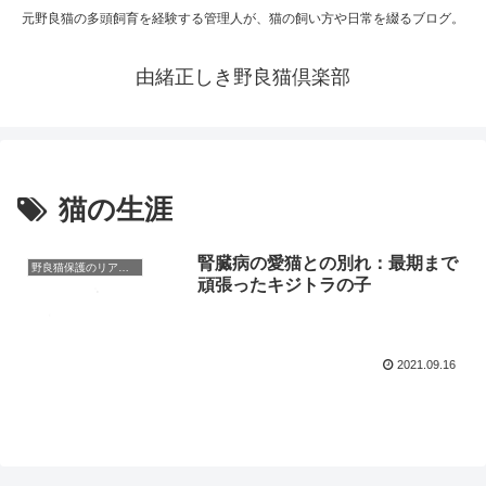
元野良猫の多頭飼育を経験する管理人が、猫の飼い方や日常を綴るブログ。
由緒正しき野良猫倶楽部
猫の生涯
腎臓病の愛猫との別れ：最期まで
野良猫保護のリアルと心構え
頑張ったキジトラの子
2021.09.16