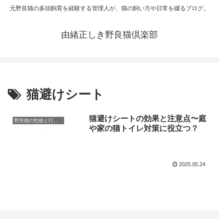
元野良猫の多頭飼育を経験する管理人が、猫の飼い方や日常を綴るブログ。
由緒正しき野良猫倶楽部
猫避けシート
猫避けシートの効果と注意点〜庭
野良猫の性格と行動理解
や家の猫トイレ対策に役立つ？
2025.05.24