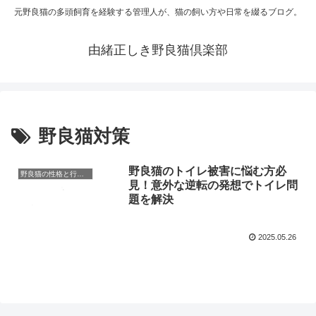
元野良猫の多頭飼育を経験する管理人が、猫の飼い方や日常を綴るブログ。
由緒正しき野良猫倶楽部
野良猫対策
野良猫のトイレ被害に悩む方必
野良猫の性格と行動理解
見！意外な逆転の発想でトイレ問
題を解決
2025.05.26