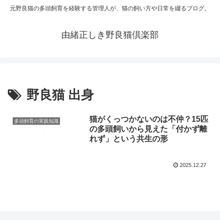
元野良猫の多頭飼育を経験する管理人が、猫の飼い方や日常を綴るブログ。
由緒正しき野良猫倶楽部
野良猫 出身
猫がくっつかないのは不仲？15匹
多頭飼育の実践知識
の多頭飼いから見えた「付かず離
れず」という共生の形
2025.12.27