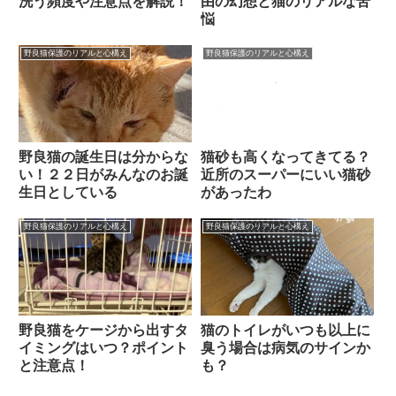
洗う頻度や注意点を解説！
由の幻想と猫のリアルな苦
悩
野良猫保護のリアルと心構え
野良猫保護のリアルと心構え
野良猫の誕生日は分からな
猫砂も高くなってきてる？
い！２２日がみんなのお誕
近所のスーパーにいい猫砂
生日としている
があったわ
野良猫保護のリアルと心構え
野良猫保護のリアルと心構え
野良猫をケージから出すタ
猫のトイレがいつも以上に
イミングはいつ？ポイント
臭う場合は病気のサインか
と注意点！
も？