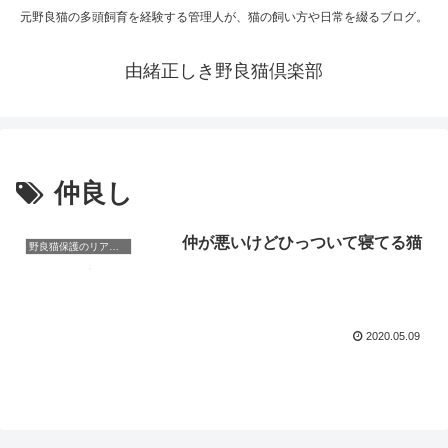
元野良猫の多頭飼育を経験する管理人が、猫の飼い方や日常を綴るブログ。
由緒正しき野良猫倶楽部
仲良し
仲が悪いけどひっついて寝てる猫
野良猫保護のリアルと心構え
2020.05.09