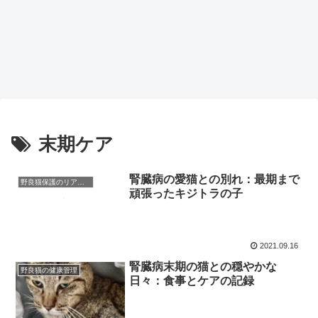
末期ケア
腎臓病の愛猫との別れ：最期まで
野良猫保護のリアルと心構え
頑張ったキジトラの子
2021.09.16
腎臓病末期の猫との穏やかな
野良猫の健康管理
日々：食事とケアの記録