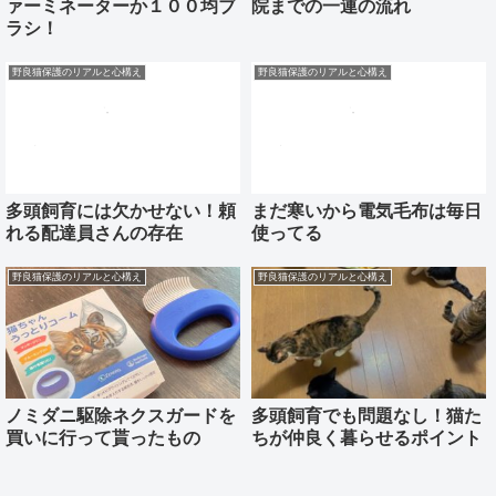
ァーミネーターか１００均ブ
院までの一連の流れ
ラシ！
野良猫保護のリアルと心構え
野良猫保護のリアルと心構え
多頭飼育には欠かせない！頼
まだ寒いから電気毛布は毎日
れる配達員さんの存在
使ってる
野良猫保護のリアルと心構え
野良猫保護のリアルと心構え
ノミダニ駆除ネクスガードを
多頭飼育でも問題なし！猫た
買いに行って貰ったもの
ちが仲良く暮らせるポイント