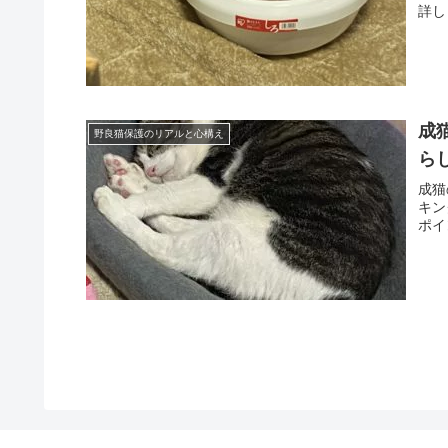
詳し
成
野良猫保護のリアルと心構え
ら
成猫
キン
ポイ