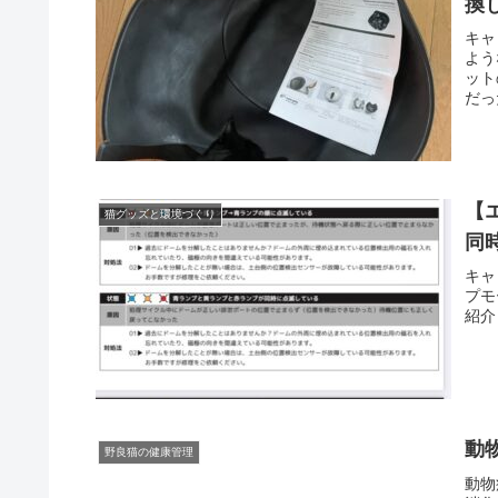
換
キャ
よう
ット
だっ
【
猫グッズと環境づくり
同
キャ
プモ
紹介
動
野良猫の健康管理
動物