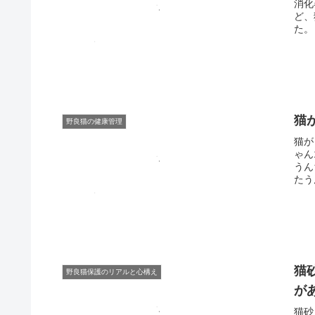
消化
ど、
た。
猫
野良猫の健康管理
猫が
ゃん
うん
たう
猫
野良猫保護のリアルと心構え
が
猫砂