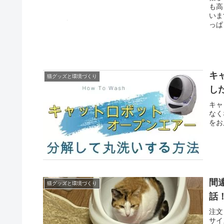
も高
いま
っぱ
キ
猫グッズと環境づくり
し
キャ
なく
をお
間
猫グッズと環境づくり
話
注文
サイ