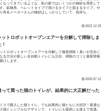
くなってきているような…私の家ではいくつかの猫砂を用意して
す。鉱物系、ペレットタイプで溶けるタイプと固まるタイプ。や
り有名メーカーさんの猫砂はしっかりしていて、長持ち...
2022.12.25
ャットロボットオープンエアーを分解して掃除しま
た！
ットロボットオープンエアーを分解して徹底掃除！臭いが完全に
なる方法や新しい全自動トイレにも注目。掃除のコツと最新情報
届けします。
2020.07.12
違って買った猫のトイレが、結果的に大正解だった
！
ミスで購入した猫トイレ。でも結果的に猫たちに大好評！最適な
ズ感とシンプルなデザインで、トイレにも寝床にも使えて快適。