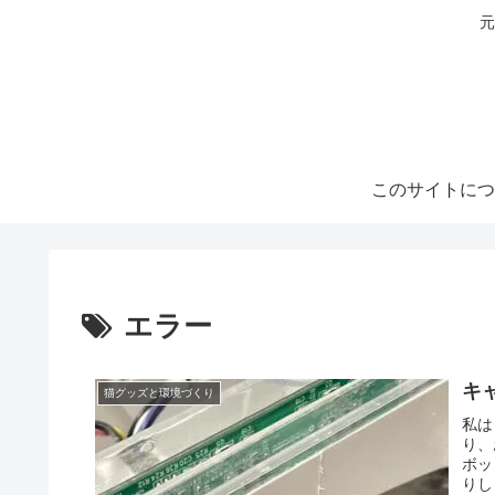
元
このサイトにつ
エラー
キ
猫グッズと環境づくり
私は
り、
ボッ
りし