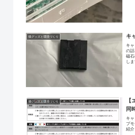
キ
猫グッズと環境づくり
キャ
の話
磁石
しま
【
猫グッズと環境づくり
同
キャ
プモ
紹介