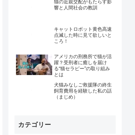
猫の近親交配がもたらす影
響と人間社会の教訓
キャットロボット黄色高速
点滅した時に見て欲しいと
ころ！
アメリカの刑務所で猫が活
躍？受刑者に癒しを届け
る“猫セラピー”の取り組み
とは
犬猫みなしご救援隊の終生
飼育費用を経験した私の話
（まじめ）
カテゴリー