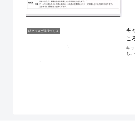
キ
猫グッズと環境づくり
こ
キャ
も。